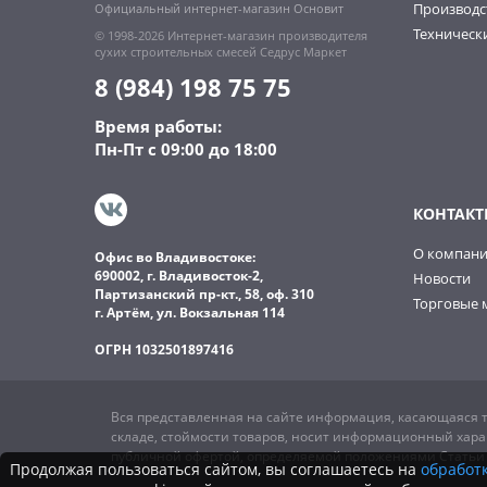
Производс
Официальный интернет-магазин Основит
Технически
© 1998-2026 Интернет-магазин производителя
сухих строительных смесей Седрус Маркет
8 (984) 198 75 75
Время работы:
Пн-Пт с 09:00 до 18:00
КОНТАКТ
О компан
Офис во Владивостоке:
690002, г. Владивосток-2,
Новости
Партизанский пр-кт., 58, оф. 310
Торговые 
г. Артём, ул. Вокзальная 114
ОГРН 1032501897416
Вся представленная на сайте информация, касающаяся т
складе, стоймости товаров, носит информационный харак
публичной офертой, определяемой положениями Статьи 4
Продолжая пользоваться сайтом, вы соглашаетесь на
обработк