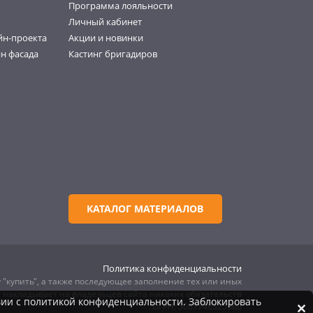
Программа лояльности
Личный кабинет
йн-проекта
Акции и новинки
н фасада
Кастинг бригадиров
КАТАЛОГ МАТЕРИАЛОВ
Политика конфиденциальности
 "купить", а также последующее заполнение тех или иных
е накладывает на владельцев сайта никаких обязательств
вии с политикой конфиденциальности. Заблокировать
ОГРН: 5087746325960