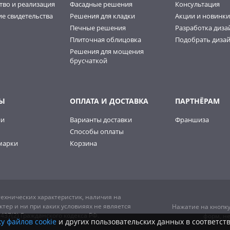
тво и реализация
Фасадные решения
Консультация
е свидетельства
Решения для кладки
Акции и новинки
Печные решения
Разработка диза
Плиточная облицовка
Подобрать дизай
Решения для мощения
брусчаткой
Ы
ОПЛАТА И ДОСТАВКА
ПАРТНЁРАМ
ии
Варианты доставки
Франшиза
Способы оплаты
марки
Корзина
ехнических характеристик, наличия на
тер и ни при каких условияях не является
Нажатие на кнопку
37(2) Гражданского кодекса РФ.
форм, н
у файлов cookie
и других пользовательских данных в соответст