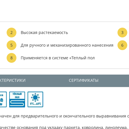
2
Высокая растекаемость
3
5
Для ручного и механизированного нанесения
6
8
Применяется в системе «Теплый пол
КТЕРИСТИКИ
СЕРТИФИКАТЫ
начен для предварительного и окончательного выравнивания о
ачестве основания под укладку паркета, ковролина, линолеума,