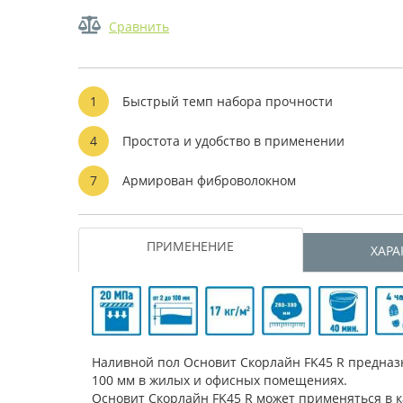
Сравнить
1
Быстрый темп набора прочности
4
Простота и удобство в применении
7
Армирован фиброволокном
ПРИМЕНЕНИЕ
ХАРА
Наливной пол Основит Скорлайн FK45 R предназ
100 мм в жилых и офисных помещениях.
Основит Скорлайн FK45 R может применяться в к